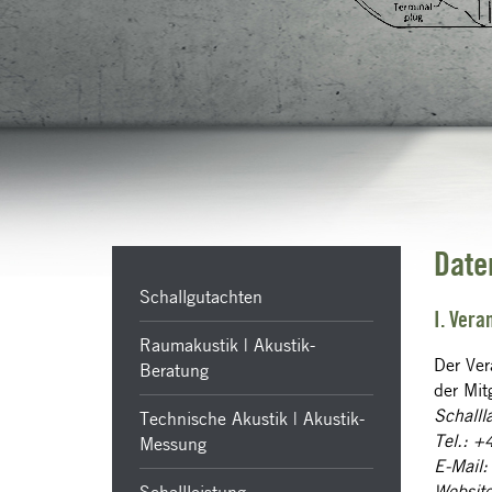
Date
Schallgutachten
I. Ver
Raumakustik | Akustik-
Der Ver
Beratung
der Mit
Schall
Technische Akustik | Akustik-
Tel.: 
Messung
E-Mail
Websit