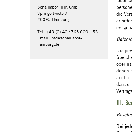
lebensw
persone
Schalllabor HHK GmbH
Springeltwiete 7
die Ver
20095 Hamburg
erforde
–
erstgen
Tel.: +49 (0) 40 / 765 000 – 53
Email: info@schalllabor-
Datenl
hamburg.de
Die per
Speiche
oder na
denen d
auch da
dass ei
Vertrag
III. Be
Beschr
Bei jed