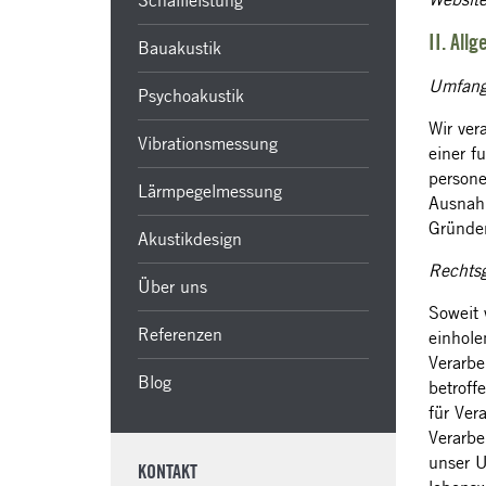
Schallleistung
II. All
Bauakustik
Umfang 
Psychoakustik
Wir ver
Vibrationsmessung
einer f
persone
Lärmpegelmessung
Ausnahm
Gründen
Akustikdesign
Rechtsg
Über uns
Soweit 
Referenzen
einhole
Verarbe
Blog
betroff
für Ver
Verarbe
unser U
KONTAKT