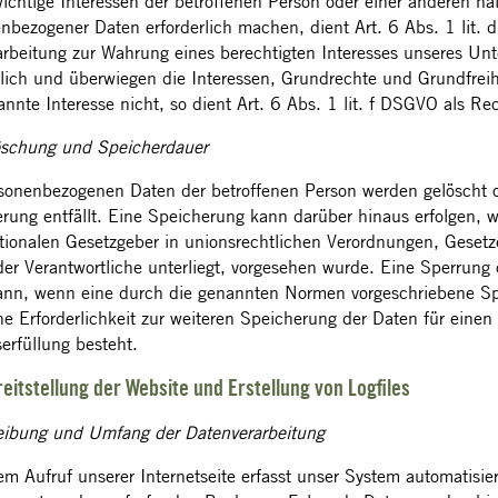
ichtige Interessen der betroffenen Person oder einer anderen na
nbezogener Daten erforderlich machen, dient Art. 6 Abs. 1 lit. 
arbeitung zur Wahrung eines berechtigten Interesses unseres Un
rlich und überwiegen die Interessen, Grundrechte und Grundfrei
annte Interesse nicht, so dient Art. 6 Abs. 1 lit. f DSGVO als Re
öschung und Speicherdauer
sonenbezogenen Daten der betroffenen Person werden gelöscht o
rung entfällt. Eine Speicherung kann darüber hinaus erfolgen, 
tionalen Gesetzgeber in unionsrechtlichen Verordnungen, Gesetze
er Verantwortliche unterliegt, vorgesehen wurde. Eine Sperrung 
nn, wenn eine durch die genannten Normen vorgeschriebene Speic
ne Erforderlichkeit zur weiteren Speicherung der Daten für einen
serfüllung besteht.
reitstellung der Website und Erstellung von Logfiles
eibung und Umfang der Datenverarbeitung
em Aufruf unserer Internetseite erfasst unser System automatisi