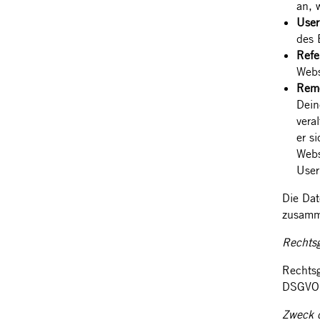
an, 
User
des 
Refe
Webs
Remo
Dein
vera
er s
Webs
User
Die Dat
zusamme
Rechtsg
Rechtsg
DSGVO
Zweck d