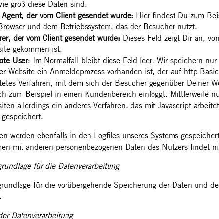
wie groß diese Daten sind.
 Agent, der vom Client gesendet wurde:
Hier findest Du zum Beis
Browser und dem Betriebssystem, das der Besucher nutzt.
rer, der vom Client gesendet wurde:
Dieses Feld zeigt Dir an, vo
ite gekommen ist.
te User
: Im Normalfall bleibt diese Feld leer. Wir speichern nu
er Website ein Anmeldeprozess vorhanden ist, der auf http-Basicau
ltetes Verfahren, mit dem sich der Besucher gegenüber Deiner W
ich zum Beispiel in einen Kundenbereich einloggt. Mittlerweile n
iten allerdings ein anderes Verfahren, das mit Javascript arbeite
 gespeichert.
en werden ebenfalls in den Logfiles unseres Systems gespeicher
n mit anderen personenbezogenen Daten des Nutzers findet nic
rundlage für die Datenverarbeitung
rundlage für die vorübergehende Speicherung der Daten und der Lo
.
er Datenverarbeitung