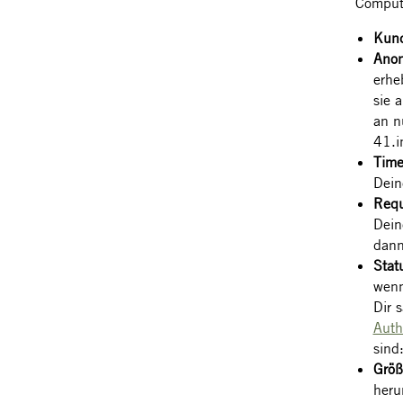
Compute
Kun
Anon
erhe
sie 
an n
41.i
Tim
Dein
Requ
Dein
dann
Stat
wenn
Dir 
Auth
sind
Größ
heru