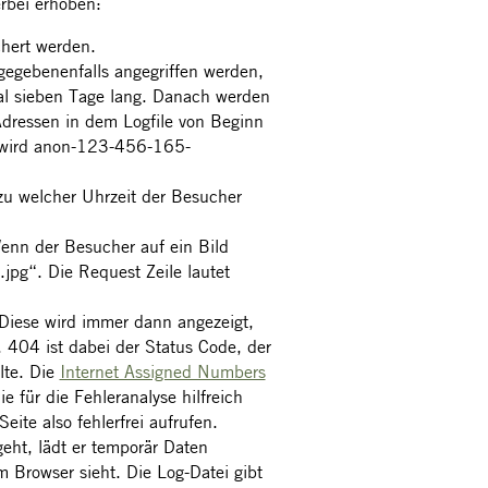
rbei erhoben:
chert werden.
gegebenenfalls angegriffen werden,
al sieben Tage lang. Danach werden
Adressen in dem Logfile von Beginn
 wird anon-123-456-165-
zu welcher Uhrzeit der Besucher
Wenn der Besucher auf ein Bild
.jpg“. Die Request Zeile lautet
Diese wird immer dann angezeigt,
 404 ist dabei der Status Code, der
lte. Die
Internet Assigned Numbers
e für die Fehleranalyse hilfreich
ite also fehlerfrei aufrufen.
eht, lädt er temporär Daten
m Browser sieht. Die Log-Datei gibt