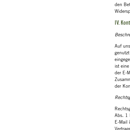
den Bet
Widersp
IV. Kon
Beschr
Auf uns
genutzt
eingege
ist ein
der E-M
Zusamme
der Kon
Rechtsg
Rechtsg
Abs. 1 
E-Mail 
Vertrag