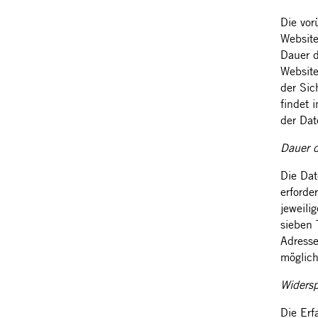
Die vor
Website
Dauer d
Website
der Sic
findet 
der Dat
Dauer d
Die Dat
erforde
jeweili
sieben 
Adresse
möglich 
Widersp
Die Erf