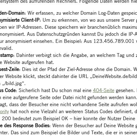
rsystem des aufrufenden Rechners. Folgende Daten werden hie
den-Domain
: Wir erfassen, zu welcher Domain Log-Daten gespei
ymisierte Client-IP
: Um zu erkennen, von wo aus unsere Server 
ben wir IP-Adressen. Diese speichern wir branchenüblich maxim
anonymisiert. Aus Datenschutzgründen kannst Du jedoch die IP-
ur anonymisiert einsehen. Ein Beispiel: Aus 123.456.789.001
nvalid.
estamp
: Dahinter verbirgt sich die Angabe, an welchem Tag und 
e Website aufgerufen hat.
est-Zeile
: Dies ist der Pfad der Ziel-Adresse ohne die Domain. 
er Website klickt, steckt dahinter die URL „DeineWebsite.de/bild
 „/bild.jpg“.
us Code
: Sicherlich hast Du schon mal eine
404-Seite
gesehen. 
 eine aufgerufene Seite oder Datei nicht gefunden werden kann.
sagt, dass der Besucher eine nicht vorhandene Seite aufrufen wol
ority
hat noch eine Vielzahl an weiteren Status Codes definiert, di
: 200 bedeutet zum Beispiel OK – hier konnte der Nutzer Deine Se
e des Response Bodies
: Wenn der Besucher auf Deine Website g
nter. Das sind zum Beispiel die Bilder und Texte, die er in seine