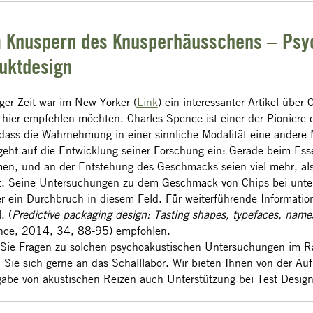
 Knuspern des Knusperhäusschens – Psy
uktdesign
iger Zeit war im New Yorker (
Link
) ein interessanter Artikel über
 hier empfehlen möchten. Charles Spence ist einer der Pioniere
 dass die Wahrnehmung in einer sinnliche Modalität eine andere 
 geht auf die Entwicklung seiner Forschung ein: Gerade beim Esse
n, und an der Entstehung des Geschmacks seien viel mehr, als
gt. Seine Untersuchungen zu dem Geschmack von Chips bei unter
er ein Durchbruch in diesem Feld. Für weiterführende Informati
. (
Predictive packaging design: Tasting shapes, typefaces, name
nce, 2014, 34, 88-95) empfohlen.
 Sie Fragen zu solchen psychoakustischen Untersuchungen im 
Sie sich gerne an das Schalllabor. Wir bieten Ihnen von der A
abe von akustischen Reizen auch Unterstützung bei Test Desig