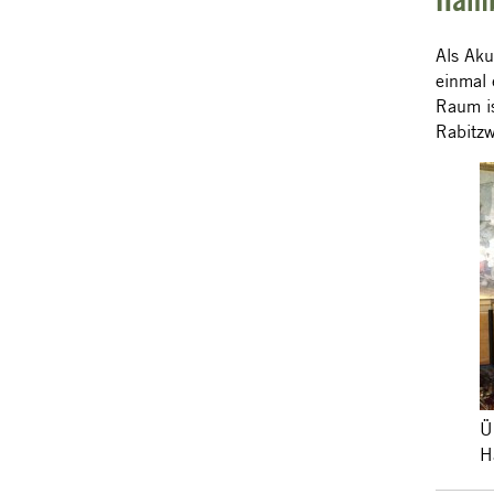
Hamb
Als Aku
einmal 
Raum is
Rabitz
Ü
H