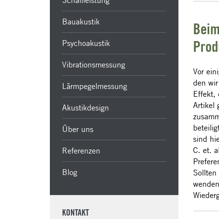
Schallleistung
Bauakustik
Beim
Psychoakustik
Prod
Vibrationsmessung
Vor ein
den wir
Lärmpegelmessung
Effekt,
Artikel
Akustikdesign
zusamme
beteili
Über uns
sind hi
C. et. al
Referenzen
Prefere
Blog
Sollten
wenden 
Wiederg
KONTAKT