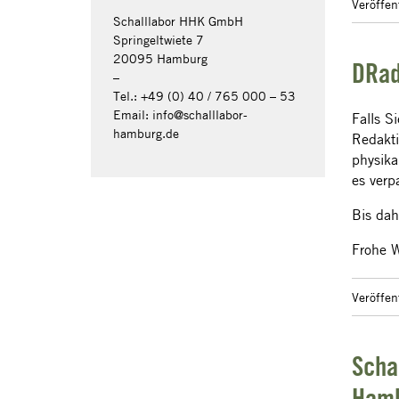
Veröffe
Schalllabor HHK GmbH
Springeltwiete 7
20095 Hamburg
DRad
–
Tel.: +49 (0) 40 / 765 000 – 53
Email: info@schalllabor-
Falls S
hamburg.de
Redakti
physika
es verp
Bis dah
Frohe W
Veröffe
Scha