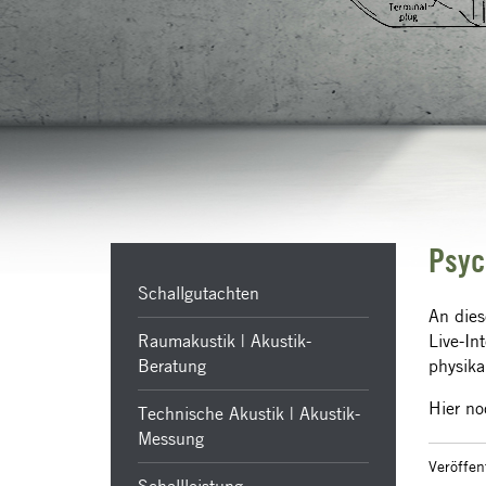
Psyc
Schallgutachten
An dies
Raumakustik | Akustik-
Live-In
Beratung
physika
Hier no
Technische Akustik | Akustik-
Messung
Veröffen