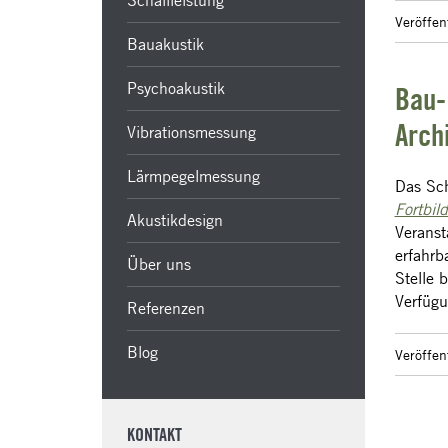
Schallleistung
Veröffe
Bauakustik
Psychoakustik
Bau-
Vibrationsmessung
Arch
Lärmpegelmessung
Das Sc
Fortbi
Akustikdesign
Veranst
erfahrb
Über uns
Stelle 
Verfügu
Referenzen
Blog
Veröffen
KONTAKT