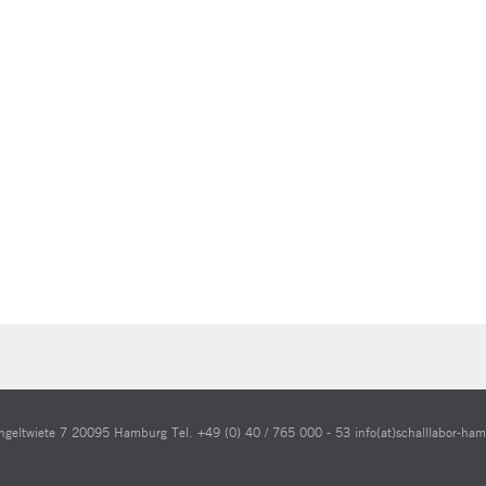
geltwiete 7 20095 Hamburg Tel. +49 (0) 40 / 765 000 - 53 info(at)schalllabor-ha