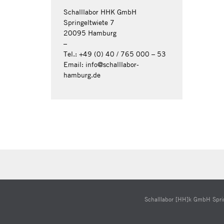
Schalllabor HHK GmbH
Springeltwiete 7
20095 Hamburg
–
Tel.: +49 (0) 40 / 765 000 – 53
Email: info@schalllabor-
hamburg.de
Schalllabor [HH]k GmbH Sprin