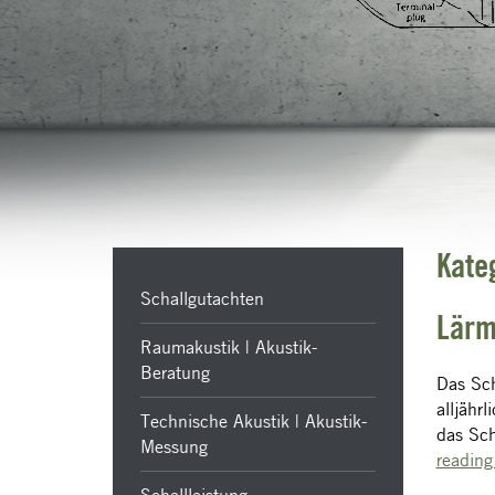
Kate
Schallgutachten
Lärm
Raumakustik | Akustik-
Beratung
Das Sch
alljähr
Technische Akustik | Akustik-
das Sch
Messung
readin